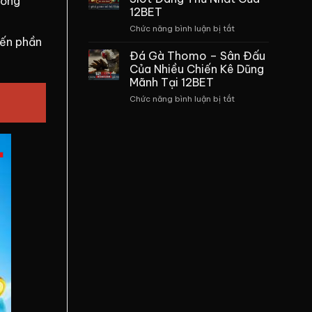
sống
–
Cần
12BET
Siêu
Nắm
ở
Chức năng bình luận bị tắt
Phẩm
Tại
Nổ
đến phần
Hấp
12BET
Hũ
Dẫn
Đá Gà Thomo – Sân Đấu
Thần
Hàng
Của Nhiều Chiến Kê Dũng
Tài
Triệu
Mãnh Tại 12BET
–
Game
ở
Chức năng bình luận bị tắt
Game
Thủ
Đá
Slot
12BET
Gà
Đáng
Thomo
Thử
–
Nhất
Sân
Của
Đấu
12BET
Của
Nhiều
Chiến
Kê
Dũng
Mãnh
Tại
12BET