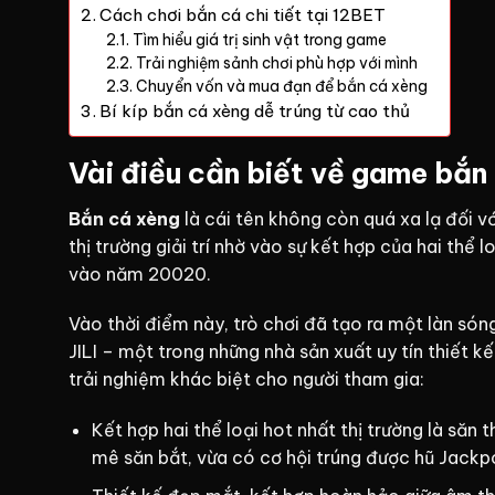
Cách chơi bắn cá chi tiết tại 12BET
Tìm hiểu giá trị sinh vật trong game
Trải nghiệm sảnh chơi phù hợp với mình
Chuyển vốn và mua đạn để bắn cá xèng
Bí kíp bắn cá xèng dễ trúng từ cao thủ
Vài điều cần biết về game bắn
Bắn cá xèng
là cái tên không còn quá xa lạ đối 
thị trường giải trí nhờ vào sự kết hợp của hai thể 
vào năm 20020.
Vào thời điểm này, trò chơi đã tạo ra một làn són
JILI – một trong những nhà sản xuất uy tín thiết k
trải nghiệm khác biệt cho người tham gia:
Kết hợp hai thể loại hot nhất thị trường là să
mê săn bắt, vừa có cơ hội trúng được hũ Jackpot