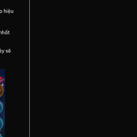
p hiệu
 nhất
ây sẽ