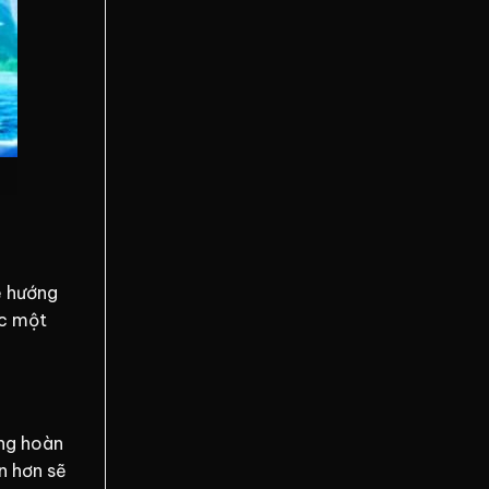
ẽ hướng
ợc một
ởng hoàn
n hơn sẽ