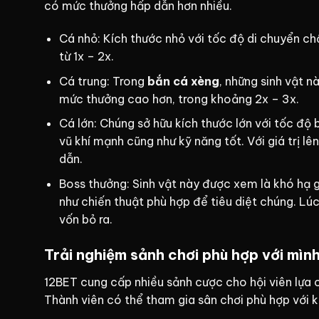
có mức thưởng hấp dẫn hơn nhiều.
Cá nhỏ: Kích thước nhỏ với tốc độ di chuyển chậ
từ 1x – 2x.
Cá trung: Trong
bắn cá xèng
, những sinh vật n
mức thưởng cao hơn, trong khoảng 2x – 3x.
Cá lớn: Chúng sở hữu kích thước lớn với tốc độ 
vũ khí mạnh cũng như kỹ năng tốt. Với giá trị 
dẫn.
Boss thưởng: Sinh vật này được xem là khó hạ 
như chiến thuật phù hợp để tiêu diệt chúng. Lú
vốn bỏ ra.
Trải nghiệm sảnh chơi phù hợp với mìn
12BET cung cấp nhiều sảnh cược cho hội viên lựa 
Thành viên có thể tham gia sân chơi phù hợp với k