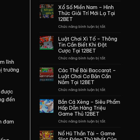
Đầy
số
Kích
Xổ Số Miền Nam – Hình
miền
Thích
Thức Giải Trí Mới Lạ Tại
Bắc
Tại
12BET
–
12BET
ở
Chức năng bình luận bị tắt
Khám
Xổ
phá
Số
những
Luật Chơi Xì Tố – Thông
Miền
kỹ
Tin Cần Biết Khi Đặt
Nam
thuật
Cược Tại 12BET
–
cùng
ở
Chức năng bình luận bị tắt
Hình
12BET
m lĩnh
Luật
Thức
Chơi
Giải
hị trường
Các Thế Bài Baccarat –
Xì
Trí
Luật Chơi Cơ Bản Cần
Tố
Mới
Nắm Tại 12BET
–
Lạ
ở
Chức năng bình luận bị tắt
Thông
Tại
được
Các
Tin
12BET
ang đến
Thế
Cần
Bắn Cá Xèng – Siêu Phẩm
Bài
Biết
Hấp Dẫn Hàng Triệu
Baccarat
Khi
Game Thủ 12BET
–
Đặt
ãn đam
ở
Chức năng bình luận bị tắt
Luật
Cược
Bắn
Chơi
Tại
Cá
Cơ
12BET
Nổ Hũ Thần Tài – Game
Xèng
Bản
Slot Đáng Thử Nhất Của