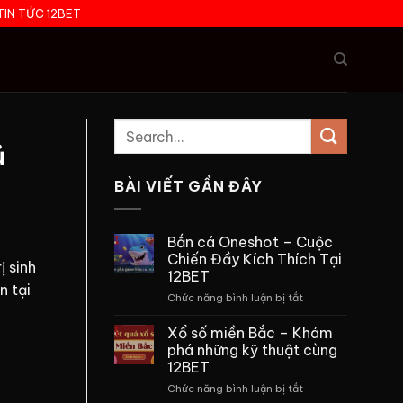
TIN TỨC 12BET
ủ
BÀI VIẾT GẦN ĐÂY
Bắn cá Oneshot – Cuộc
Chiến Đầy Kích Thích Tại
ị sinh
12BET
n tại
ở
Chức năng bình luận bị tắt
Bắn
cá
Xổ số miền Bắc – Khám
Oneshot
phá những kỹ thuật cùng
–
12BET
Cuộc
ở
Chức năng bình luận bị tắt
Chiến
Xổ