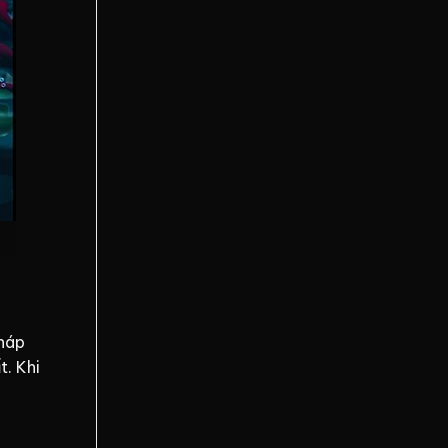
pháp
t. Khi