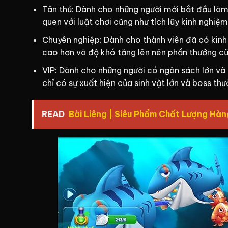
Tân thủ: Dành cho những người mới bắt đầu là
quen với luật chơi cũng như tích lũy kinh nghiệm
Chuyên nghiệp: Dành cho thành viên đã có kinh
cao hơn và độ khó tăng lên nên phần thưởng cũ
VIP: Dành cho những người có ngân sách lớn v
chỉ có sự xuất hiện của sinh vật lớn và boss th
READ
Bài Liêng | Siêu Phẩm Chất Lượng Hà