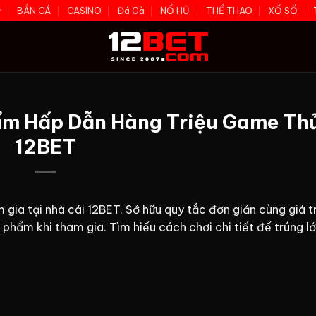
BẮN CÁ
CASINO
Đá Gà
NỔ HŨ
THỂ THAO
XỔ SỐ
ẩm Hấp Dẫn Hàng Triệu Game Th
12BET
 gia tại nhà cái 12BET. Sở hữu quy tắc đơn giản cùng giá tr
 phẩm khi tham gia. Tìm hiểu cách chơi chi tiết để trúng lớ