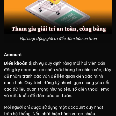
Mọi hoạt động giải trí đều đảm bảo an toàn
Account
Điều khoản dịch vụ
quy định rằng mỗi hội viên cần
đăng ký account cá nhân với thông tin chính xác, đầy
đủ nhằm tránh các vấn đề liên quan đến xác minh
danh tính. Quy trình đăng ký nhanh gọn nhưng yêu cầu
các dữ liệu quan trọng như họ tên, số điện thoại, email
và mật khẩu để đảm bảo an toàn.
Mỗi người chỉ được sử dụng một account duy nhất
trên hệ thống. Nếu phát hiện hành vi tạo nhiều