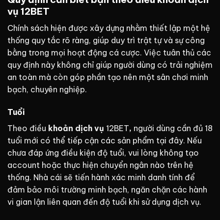
vụ 12BET
Chính sách hiện được xây dựng nhằm thiết lập một hệ
thống quy tắc rõ ràng, giúp duy trì trật tự và sự công
bằng trong mọi hoạt động cá cược. Việc tuân thủ các
quy định này không chỉ giúp người dùng có trải nghiệm
an toàn mà còn góp phần tạo nên một sân chơi minh
bạch, chuyên nghiệp.
Tuổi
Theo điều
khoản dịch vụ
12BET
,
người dùng cần đủ 18
tuổi mới có thể tiếp cận các sản phẩm tại đây. Nếu
chưa đáp ứng điều kiện độ tuổi, vui lòng không tạo
account hoặc thực hiện chuyển ngân nào trên hệ
thống. Nhà cái sẽ tiến hành xác minh danh tính để
đảm bảo môi trường minh bạch, ngăn chặn các hành
vi gian lận liên quan đến độ tuổi khi sử dụng dịch vụ.