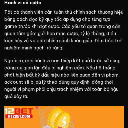
Hành vi cá cược
Tất cả thành viên cần tuân thủ chính sách thương hiệu
bằng cách đọc kỹ quy tắc áp dụng cho từng tựa
game trước khi đặt cược. Các yếu tố quan trọng cần
quan tâm gồm giới hạn mức cược, tỷ lệ thắng, điều
kiện hủy vé và các chính sách khác giúp đảm bảo trải
nghiệm minh bạch, rõ ràng.
Ngoài ra, mọi hành vi can thiệp kết quả hoặc sử dụng
công cụ gian lận đều bị nghiêm cấm. Nếu hệ thống
phát hiện bất kỳ dấu hiệu nào liên quan đến vi phạm,
account sẽ bị xử lý theo đúng quy định, đồng thời
người vi phạm phải chịu trách nhiệm với toàn bộ hậu
quả xảy ra.