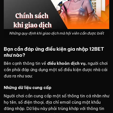
Những quy định khi giao dịch mà hội viên cần được biết
Bạn cần đáp ứng điều kiện gia nhập 12BET
như nào?
Bên cạnh thông tin về
điều khoản dịch vụ,
người chơi
cần phải đáp ứng dụng một số điều kiện được nhà cái
đưa ra như sau:
Những dữ liệu cung cấp
Người chơi cần cung cấp một số thông tin cá nhân như
họ tên, số điện thoại, địa chỉ email cùng mật khẩu
đăng nhập. Dữ liệu này phải trùng khớp với thông tin