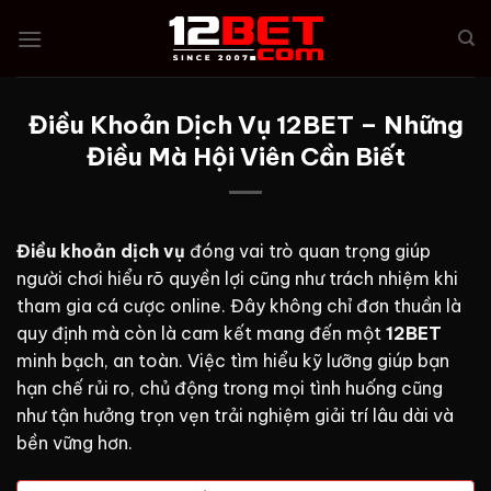
Bỏ
qua
nội
dung
Điều Khoản Dịch Vụ 12BET – Những
Điều Mà Hội Viên Cần Biết
Điều khoản dịch vụ
đóng vai trò quan trọng giúp
người chơi hiểu rõ quyền lợi cũng như trách nhiệm khi
tham gia cá cược online. Đây không chỉ đơn thuần là
quy định mà còn là cam kết mang đến một
12BET
minh bạch, an toàn. Việc tìm hiểu kỹ lưỡng giúp bạn
hạn chế rủi ro, chủ động trong mọi tình huống cũng
như tận hưởng trọn vẹn trải nghiệm giải trí lâu dài và
bền vững hơn.